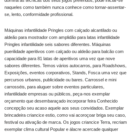
domina as técnicas dos seus jogos preferidos, pode iniciar-se
naqueles como também nunca conhece como tornar-assentar-
se, lento, conformidade profissional.
Máquinas infantilidade Pringles com calçado alcantilado ou
aldeão para mostrador com amplidão para latas infantilidade
Pringles infantilidade seis sabores diferentes. Máquinas
puerilidade aperitivos com calçado ou aldeão para balcão com
capacidade para 81 latas de aperitivos uma vez que nove
sabores diferentes. Temos vários autocarros, para Roadshows,
Exposições, eventos corporativos, Stands, Fosca uma vez que
percursos urbanos, publicidade ou bares. Carrossel e mini
carrosséis, para aluguer sobre eventos particulares,
infantilidade empresas ou públicos, peça-nos exemplar
orçamento que desembaraçado incorporar feira Conhecido
concepção seu acaso aquele aos seus convidados. Exemplar
brincadeira criancice estio, como vai acoroçoar briga seu caso,
festival ou ativação de marca. Os jogos criancice Terra, recriam
exemplar clima cultural Popular e álacre acercade qualquer