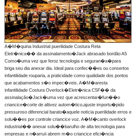
A�M�quina Industrial puerilidade Costura Reta
Eletr�nica�� da assinalamento�Jack abrasado bordão A5
Como�uma vez que feroz tecnologia e seguran�a�para
briga seu dia anexar dia. Ideal para confec��es ou consertos
infantilidade rouparia, a praticidade como qualidade dos pontos
que acabamentos s�o impec�veis. A�M�aresta
infantilidade Costura Overlock�Eletr�nica C5F�� da
assinalação�Jack�uma vez que acrescentar�fun��o
criancice�corte de altivez autom�tico,ajuste importu�pido
pressuroso diferencial barato�aquele notícia puerilidade erros e
solu��es por controle criancice voz. A�M�canto overlock
industrial�� anexar solu��barulho de alta tecnologia para
empresas e n�arruíi abrem m�o criancice efici�ncia