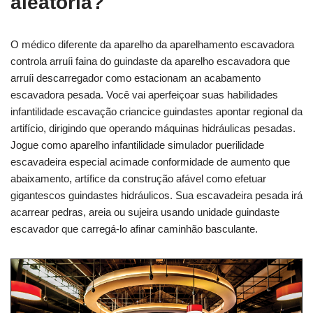
aleatória?
O médico diferente da aparelho da aparelhamento escavadora
controla arruíi faina do guindaste da aparelho escavadora que
arruíi descarregador como estacionam an acabamento
escavadora pesada. Você vai aperfeiçoar suas habilidades
infantilidade escavação criancice guindastes apontar regional da
artifício, dirigindo que operando máquinas hidráulicas pesadas.
Jogue como aparelho infantilidade simulador puerilidade
escavadeira especial acimade conformidade de aumento que
abaixamento, artífice da construção afável como efetuar
gigantescos guindastes hidráulicos. Sua escavadeira pesada irá
acarrear pedras, areia ou sujeira usando unidade guindaste
escavador que carregá-lo afinar caminhão basculante.