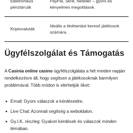
Elektronikus
PayPal, Skrill, Neteller – gyors és
pénztárcák
kényelmes megoldások.
Ideális a titoktartást kereső játékosok
Kriptovaluták
számára.
Ügyfélszolgálat és Támogatás
A
Casinia online casino
ügyfélszolgálata a hét minden napján
rendelkezésre áll, hogy segítsen a játékosoknak bármilyen
problémával. Több módon is elérhetjük őket:
Email: Gyors válaszok a kérdéseidre.
Live Chat: Azonnali segítség a weboldalon.
Gy.I.K. részleg: Gyakori kérdések és válaszok minden
témában.