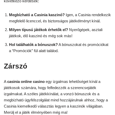
következő kérdések:
Megbízható a Casinia kaszinó?
Igen, a Casinia rendelkezik
megfelelő licenccel, és biztonságos játékélményt kínál.
Milyen típusú játékok érhetők el?
Nyerőgépek, asztali
játékok, élő kaszinó és még sok más!
Hol találhatók a bónuszok?
A bónuszokat és promóciókat
a “Promóciók” fül alatt találod.
Zárszó
A
casinia online casino
egy izgalmas lehetőséget kínál a
játékosok számára, hogy felfedezzék a szerencsejáték
izgalmakat. A széles játékkínálat, a vonzó bónuszok és a
megbízható ügyfélszolgálat mind hozzájárulnak ahhoz, hogy a
Casinia kiemelkedő választás legyen a kaszinók világában.
Merülj el a játék élményében még ma!