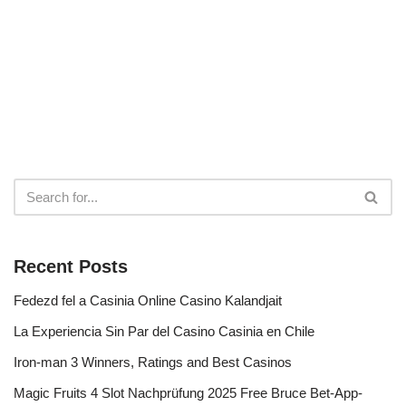
Recent Posts
Fedezd fel a Casinia Online Casino Kalandjait
La Experiencia Sin Par del Casino Casinia en Chile
Iron-man 3 Winners, Ratings and Best Casinos
Magic Fruits 4 Slot Nachprüfung 2025 Free Bruce Bet-App-