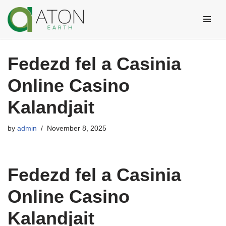
Skip
to
content
Fedezd fel a Casinia
Online Casino
Kalandjait
by
admin
November 8, 2025
Fedezd fel a Casinia
Online Casino
Kalandjait