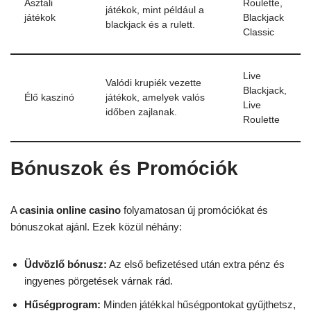
Asztali
Roulette,
játékok, mint például a
játékok
Blackjack
blackjack és a rulett.
Classic
Live
Valódi krupiék vezette
Blackjack,
Élő kaszinó
játékok, amelyek valós
Live
időben zajlanak.
Roulette
Bónuszok és Promóciók
A
casinia online casino
folyamatosan új promóciókat és
bónuszokat ajánl. Ezek közül néhány:
Üdvözlő bónusz:
Az első befizetésed után extra pénz és
ingyenes pörgetések várnak rád.
Hűségprogram:
Minden játékkal hűségpontokat gyűjthetsz,