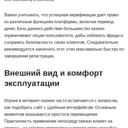
Важно учитывать, что успешная верификация дает право
ко различным функциям платформы, включая перевод
денег. Безо данного действия большинство казино
ограничивают опции пользователя, дабы избежать фрода и
сохранить безопасность своих клиентов. Следовательно
рекомендуется закончить этот этап максимально быстро по
завершении регистрации.
Внешний вид и комфорт
эксплуатации
Игроки в интернет-казино часто встречаются с вопросом,
как подобрать сайт с удобным интерфейсом. Основным
моментом оказывается простота перемещения.
Практичность применения непосредственно влияет на
уровень, на котором оперативно и просто игрок способен