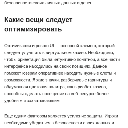
безопасности своих личных данных и денег.
Какие вещи следует
оптимизировать
Оптимизация игрового UI — основной элемент, который
следует улучшить в виртуальном казино. Необходимо,
чтобы ориентация была интуитивно понятной, а все части
интерфейса находились на своих позициях. Данное
поможет юзерам оперативнее находить нужные слоты и
возможности. Яркие значки, разборчивые гарнитуры и
обдуманная цветовая палитра, как в риобет казино,
способны сделать посещение на веб-ресурсе более
удобным и захватывающим.
Еще одним фактором является усиление защиты. Игроки
необходимо убедиться в безопасности своих данных и