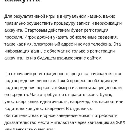
Для результативной игры в виртуальном казино, важно
правильно осуществить процедуру записи и верификации
аккаунта. Стартовым действием будет регистрация
профиля. Игрок должен указать обновленные сведения,
такие как имя, электронный адрес и номер телефона. Эта
информация данные облегчат не только в регистрации
аккаунта, но и в будущем взаимосвязи с сайтом.
По окончании регистрационного процесса начинается этап
подтверждения личности. Такой процесс необходим для
подтверждения персоны геймера и защиты защищенности
его средств. Часто требуется отправить сканы бумаг,
удостоверяющих идентичность, например, как паспорт или
водительское удостоверение. В отдельных
обстоятельствах игорное заведение может потребовать
доказательство места жительства через квитанцию за ЖКХ
или банковскую выписку.