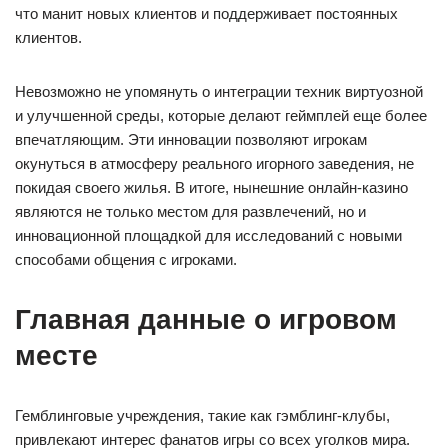
что манит новых клиентов и поддерживает постоянных
клиентов.
Невозможно не упомянуть о интеграции техник виртуозной
и улучшенной среды, которые делают геймплей еще более
впечатляющим. Эти инновации позволяют игрокам
окунуться в атмосферу реального игорного заведения, не
покидая своего жилья. В итоге, нынешние онлайн-казино
являются не только местом для развлечений, но и
инновационной площадкой для исследований с новыми
способами общения с игроками.
Главная данные о игровом
месте
Гемблинговые учреждения, такие как гэмблинг-клубы,
привлекают интерес фанатов игры со всех уголков мира.