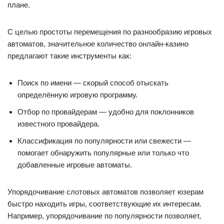
плане.
С целью простоты перемещения по разнообразию игровых
автоматов, значительное количество онлайн-казино
предлагают такие инструменты как:
Поиск по имени — скорый способ отыскать
определённую игровую программу.
Отбор по провайдерам — удобно для поклонников
известного провайдера.
Классификация по популярности или свежести —
помогает обнаружить популярные или только что
добавленные игровые автоматы.
Упорядочивание слотовых автоматов позволяет юзерам
быстро находить игры, соответствующие их интересам.
Например, упорядочивание по популярности позволяет,