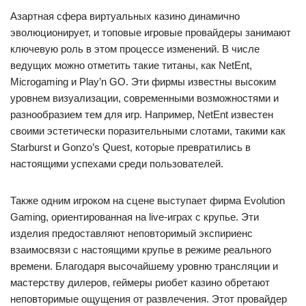
Азартная сфера виртуальных казино динамично
эволюционирует, и топовые игровые провайдеры занимают
ключевую роль в этом процессе изменений. В числе
ведущих можно отметить такие титаны, как NetEnt,
Microgaming и Play’n GO. Эти фирмы известны высоким
уровнем визуализации, современными возможностями и
разнообразием тем для игр. Например, NetEnt известен
своими эстетически поразительными слотами, такими как
Starburst и Gonzo’s Quest, которые превратились в
настоящими успехами среди пользователей.
Также одним игроком на сцене выступает фирма Evolution
Gaming, ориентированная на live-играх с крупье. Эти
изделия предоставляют неповторимый экспириенс
взаимосвязи с настоящими крупье в режиме реального
времени. Благодаря высочайшему уровню трансляции и
мастерству дилеров, геймеры риобет казино обретают
неповторимые ощущения от развлечения. Этот провайдер