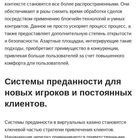
контексте становятся все более распространенными. Они
обеспечивают в разы снизить время обработки сделок
посредством применению блокчейн-технологий и умных
контрактов. Данное не просто ускоряет процесс процесс, а
также предоставляет дополнительную степень открытости
и безопасности. Азартные площадки, интегрирующие такие
подходы, приобретают преимущество в конкуренции,
привлекая больше пользователей за счет повышенного
комфорта для пользователей.
Системы преданности для
новых игроков и постоянных
клиентов.
Системы преданности в виртуальных казино становятся
ключевой частью стратегии привлечения клиентов.
Начинающие нередко приманиваются приветственными