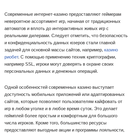
Современные интернет-казино предоставляют геймерам
невероятное ассортимент игр, начиная от традиционных
автоматов и вплоть до интерактивных живых игр с
реальными дилерами. Следует отметить, что безопасность
и конфиденциальность данных юзеров стали главной
задачей для основной массы сайтов, например,
казино
риобет
. С помощью применению техник криптографии,
например SSL, игроки могут доверять в охране своих
персональных данных и денежных операций.
Одной особенностей современных казино выступает
доступность мобильных приложений или адаптированных
сайтов, которые позволяют пользователям кайфовать от
игр в любом уголке и в любое время суток. Это делает
геймплей более простым и комфортным для большого
числа игроков. Кроме того, большинство ресурсы
предоставляют выгодные акции и программы лояльности,