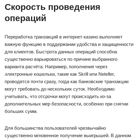
Скорость проведения
операций
Переработка транзакций в интернет-казино выполняет
важную функцию в поддержании удобства и защищенности
для клиентов. Быстрота данных операций способна
существенно варьироваться по причине выбранного
варианта расчёта. Например, пополнения через
электронные кошельки, такие как Skrill или Neteller,
проводятся почти сразу, тогда как банковские транзакции
могут требовать до нескольких суток. Необходимо
учитывать, что отсрочки могут происходить из-за
дополнительных мер безопасности, особенно при снятии
больших сумм.
Для большинства пользователей чрезвычайно
существенно мгновенное получение выигрышей. В данном