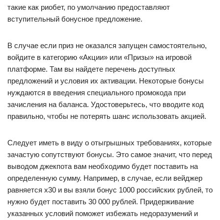
такие как риобет, по умолчанию предоставляют
вступительный бонусное предложение.
В случае если приз не оказался запущен самостоятельно,
войдите в категорию «Акции» или «Призы» на игровой
платформе. Там вы найдете перечень доступных
предложений и условия их активации. Некоторые бонусы
нуждаются в введения специального промокода при
зачисления на баланса. Удостоверьтесь, что вводите код
правильно, чтобы не потерять шанс использовать акцией.
Следует иметь в виду о отыгрышных требованиях, которые
зачастую сопутствуют бонусы. Это самое значит, что перед
выводом джекпота вам необходимо будет поставить на
определенную сумму. Например, в случае, если вейджер
равняется x30 и вы взяли бонус 1000 российских рублей, то
нужно будет поставить 30 000 рублей. Придерживание
указанных условий поможет избежать недоразумений и