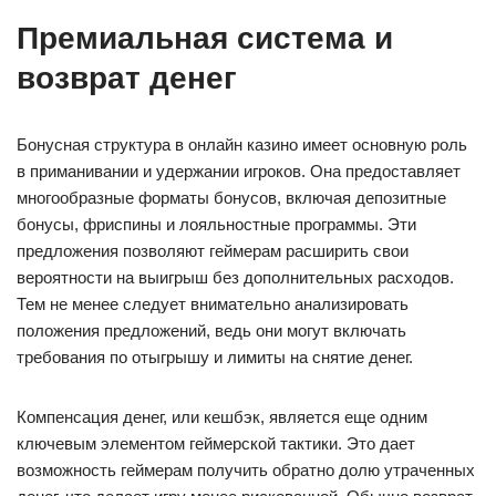
Премиальная система и
возврат денег
Бонусная структура в онлайн казино имеет основную роль
в приманивании и удержании игроков. Она предоставляет
многообразные форматы бонусов, включая депозитные
бонусы, фриспины и лояльностные программы. Эти
предложения позволяют геймерам расширить свои
вероятности на выигрыш без дополнительных расходов.
Тем не менее следует внимательно анализировать
положения предложений, ведь они могут включать
требования по отыгрышу и лимиты на снятие денег.
Компенсация денег, или кешбэк, является еще одним
ключевым элементом геймерской тактики. Это дает
возможность геймерам получить обратно долю утраченных