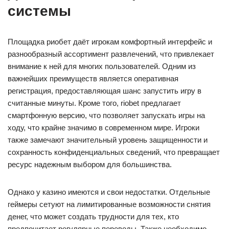
системы
Площадка риобет даёт игрокам комфортный интерфейс и
разнообразный ассортимент развлечений, что привлекает
внимание к ней для многих пользователей. Одним из
важнейших преимуществ является оперативная
регистрация, предоставляющая шанс запустить игру в
считанные минуты. Кроме того, riobet предлагает
смартфонную версию, что позволяет запускать игры на
ходу, что крайне значимо в современном мире. Игроки
также замечают значительный уровень защищенности и
сохранность конфиденциальных сведений, что превращает
ресурс надежным выбором для большинства.
Однако у казино имеются и свои недостатки. Отдельные
геймеры сетуют на лимитированные возможности снятия
денег, что может создать трудности для тех, кто
предпочитает регулярные переводы. Также необходимо