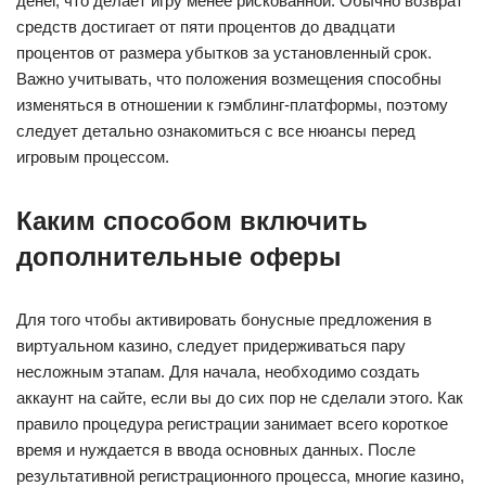
денег, что делает игру менее рискованной. Обычно возврат
средств достигает от пяти процентов до двадцати
процентов от размера убытков за установленный срок.
Важно учитывать, что положения возмещения способны
изменяться в отношении к гэмблинг-платформы, поэтому
следует детально ознакомиться с все нюансы перед
игровым процессом.
Каким способом включить
дополнительные оферы
Для того чтобы активировать бонусные предложения в
виртуальном казино, следует придерживаться пару
несложным этапам. Для начала, необходимо создать
аккаунт на сайте, если вы до сих пор не сделали этого. Как
правило процедура регистрации занимает всего короткое
время и нуждается в ввода основных данных. После
результативной регистрационного процесса, многие казино,