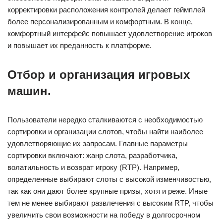
корректировки расположения контролей делает геймплей
более персонализированным и комфортным. В конце,
комфортный интерфейс повышает удовлетворение игроков
и повышает их преданность к платформе.
Отбор и организация игровых
машин.
Пользователи нередко сталкиваются с необходимостью
сортировки и организации слотов, чтобы найти наиболее
удовлетворяющие их запросам. Главные параметры
сортировки включают: жанр слота, разработчика,
волатильность и возврат игроку (RTP). Например,
определенные выбирают слоты с высокой изменчивостью,
так как они дают более крупные призы, хотя и реже. Иные
тем не менее выбирают развлечения с высоким RTP, чтобы
увеличить свои возможности на победу в долгосрочном