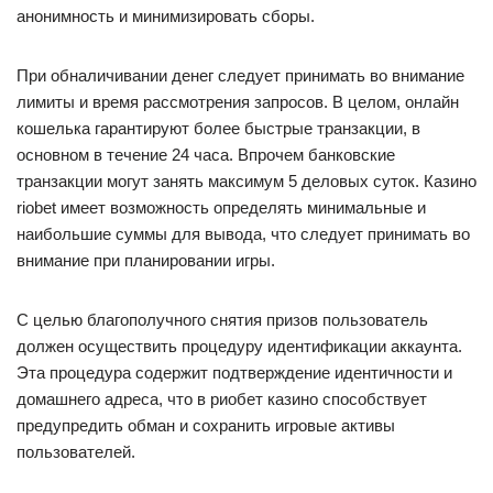
анонимность и минимизировать сборы.
При обналичивании денег следует принимать во внимание
лимиты и время рассмотрения запросов. В целом, онлайн
кошелька гарантируют более быстрые транзакции, в
основном в течение 24 часа. Впрочем банковские
транзакции могут занять максимум 5 деловых суток. Казино
riobet имеет возможность определять минимальные и
наибольшие суммы для вывода, что следует принимать во
внимание при планировании игры.
С целью благополучного снятия призов пользователь
должен осуществить процедуру идентификации аккаунта.
Эта процедура содержит подтверждение идентичности и
домашнего адреса, что в риобет казино способствует
предупредить обман и сохранить игровые активы
пользователей.