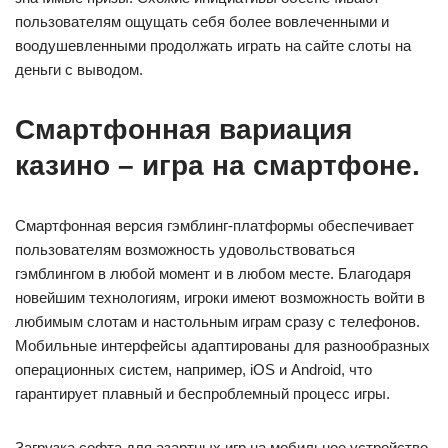
пользователям ощущать себя более вовлеченными и
воодушевленными продолжать играть на сайте слоты на
деньги с выводом.
Смартфонная вариация
казино – игра на смартфоне.
Смартфонная версия гэмблинг-платформы обеспечивает
пользователям возможность удовольствоваться
гэмблингом в любой момент и в любом месте. Благодаря
новейшим технологиям, игроки имеют возможность войти в
любимым слотам и настольным играм сразу с телефонов.
Мобильные интерфейсы адаптированы для разнообразных
операционных систем, например, iOS и Android, что
гарантирует плавный и беспроблемный процесс игры.
Загрузка софта для азартных игр на мобильное устройство