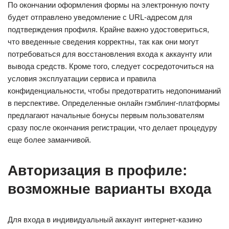
По окончании оформления формы на электронную почту
будет отправлено уведомление с URL-адресом для
подтверждения профиля. Крайне важно удостовериться,
что введенные сведения корректны, так как они могут
потребоваться для восстановления входа к аккаунту или
вывода средств. Кроме того, следует сосредоточиться на
условия эксплуатации сервиса и правила
конфиденциальности, чтобы предотвратить недопониманий
в перспективе. Определенные онлайн гэмблинг-платформы
предлагают начальные бонусы первым пользователям
сразу после окончания регистрации, что делает процедуру
еще более заманчивой.
Авторизация в профиле:
возможные варианты входа
Для входа в индивидуальный аккаунт интернет-казино