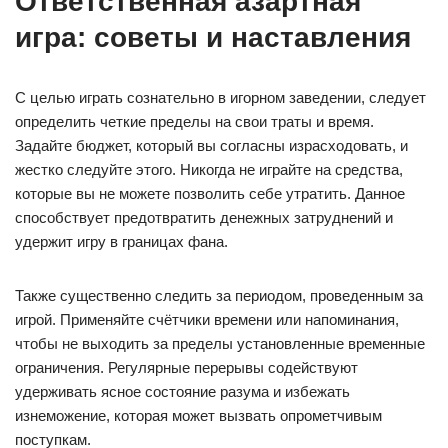
Ответственная азартная
игра: советы и наставления
С целью играть сознательно в игорном заведении, следует
определить четкие пределы на свои траты и время.
Задайте бюджет, который вы согласны израсходовать, и
жестко следуйте этого. Никогда не играйте на средства,
которые вы не можете позволить себе утратить. Данное
способствует предотвратить денежных затруднений и
удержит игру в границах фана.
Также существенно следить за периодом, проведенным за
игрой. Применяйте счётчики времени или напоминания,
чтобы не выходить за пределы установленные временные
ограничения. Регулярные перерывы содействуют
удерживать ясное состояние разума и избежать
изнеможение, которая может вызвать опрометчивым
поступкам.