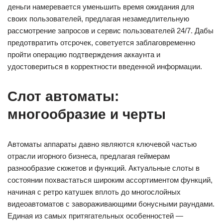
деньги намеревается уменьшить время ожидания для
своих пользователей, предлагая незамедлительную
рассмотрение запросов и сервис пользователей 24/7. Дабы
предотвратить отсрочек, советуется заблаговременно
пройти операцию подтверждения аккаунта и
удостовериться в корректности введенной информации.
Слот автоматы:
многообразие и черты
Автоматы аппараты давно являются ключевой частью
отрасли игорного бизнеса, предлагая геймерам
разнообразие сюжетов и функций. Актуальные слоты в
состоянии похвастаться широким ассортиментом функций,
начиная с ретро катушек вплоть до многослойных
видеоавтоматов с завораживающими бонусными раундами.
Единая из самых притягательных особенностей —