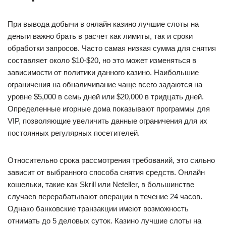
При вывода добычи в онлайн казино лучшие слоты на
деньги важно брать в расчет как лимиты, так и сроки
обработки запросов. Часто самая низкая сумма для снятия
составляет около $10-$20, но это может изменяться в
зависимости от политики данного казино. Наибольшие
ограничения на обналичивание чаще всего задаются на
уровне $5,000 в семь дней или $20,000 в тридцать дней.
Определенные игорные дома показывают программы для
VIP, позволяющие увеличить данные ограничения для их
постоянных регулярных посетителей.
Относительно срока рассмотрения требований, это сильно
зависит от выбранного способа снятия средств. Онлайн
кошельки, такие как Skrill или Neteller, в большинстве
случаев перерабатывают операции в течение 24 часов.
Однако банковские транзакции имеют возможность
отнимать до 5 деловых суток. Казино лучшие слоты на