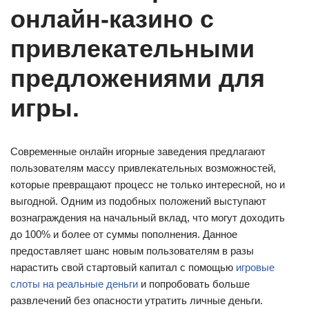
онлайн-казино с
привлекательными
предложениями для
игры.
Современные онлайн игорные заведения предлагают
пользователям массу привлекательных возможностей,
которые превращают процесс не только интересной, но и
выгодной. Одним из подобных положений выступают
вознаграждения на начальный вклад, что могут доходить
до 100% и более от суммы пополнения. Данное
предоставляет шанс новым пользователям в разы
нарастить свой стартовый капитал с помощью
игровые
слоты на реальные деньги
и попробовать больше
развлечений без опасности утратить личные деньги.