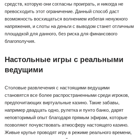
средств, которую они согласны проиграть, и никогда не
превосходить этот ограничение. Данный способ даст
возможность восхищаться волнением избегая ненужного
напряжения, и слоты на деньги с выводом станет отличным
площадкой для данного, без риска для финансового
благополучия.
Настольные игры с реальными
ведущими
Столовые развлечения с настоящими ведущими
становятся все более распространенными среди игроков,
предпочитающих виртуальные казино. Такие забавы,
например двадцать одно, рулетка и пунто банко, дарят
неповторимый опыт благодаря прямым эфирам, которые
позволяют почувствовать атмосферу настоящего казино.
Живые крупье проводят игру в режиме реального времени,