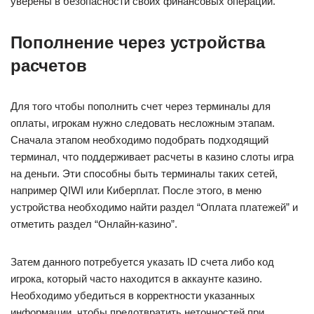
уверены в безопасности своих финансовых операций.
Пополнение через устройства
расчетов
Для того чтобы пополнить счет через терминалы для
оплаты, игрокам нужно следовать несложным этапам.
Сначала этапом необходимо подобрать подходящий
терминал, что поддерживает расчеты в казино слоты игра
на деньги. Эти способны быть терминалы таких сетей,
например QIWI или Киберплат. После этого, в меню
устройства необходимо найти раздел “Оплата платежей” и
отметить раздел “Онлайн-казино”.
Затем данного потребуется указать ID счета либо код
игрока, который часто находится в аккаунте казино.
Необходимо убедиться в корректности указанных
информации, чтобы предотвратить неточностей при