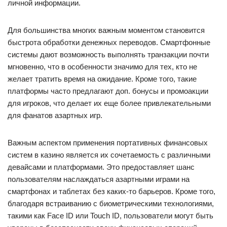
личной информации.
Для большинства многих важным моментом становится
быстрота обработки денежных переводов. Смартфонные
системы дают возможность выполнять транзакции почти
мгновенно, что в особенности значимо для тех, кто не
желает тратить время на ожидание. Кроме того, такие
платформы часто предлагают доп. бонусы и промоакции
для игроков, что делает их еще более привлекательными
для фанатов азартных игр.
Важным аспектом применения портативных финансовых
систем в казино является их сочетаемость с различными
девайсами и платформами. Это предоставляет шанс
пользователям наслаждаться азартными играми на
смартфонах и таблетах без каких-то барьеров. Кроме того,
благодаря встраиванию с биометрическими технологиями,
такими как Face ID или Touch ID, пользователи могут быть