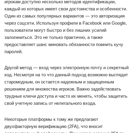
игрокам доступно несколько методов идентификации,
каждый из которых имеет свои достоинства и особенности.
Один из самых популярных вариантов — это авторизация
через соцсети. Используя профили в Facebook или Google,
пользователи могут быстро и без лишних усилий
залогиниться. Это не только практично, а также
предоставляет шанс миновать обязанности помнить кучу
паролей.
Другой метод — вход через электронную почту и секретный
код. Несмотря на то что данный подход возможно выглядит
старомодным, он остается надежным и защищенным
решением для множества игроков. Важно задействовать
трудные ключи доступа и часто их менять, чтобы защитить
свой учетную запись от нелегального входа.
Некоторые платформы к тому же предлагают
двухфакторную верификацию (2FA), что вносит