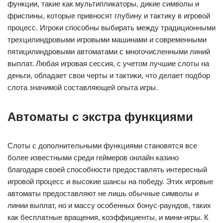
функции, такие как мультипликаторы, дикие символы и
фриспины, которые привносят глубину и тактику в игровой
процесс. Игроки способны выбирать между традиционными
трехцилиндровыми игровыми машинами и современными
пятицилиндровыми автоматами с многочисленными линий
выплат. Любая игровая сессия, с учетом лучшие слоты на
деньги, обладает свои черты и тактики, что делает подбор
слота значимой составляющей опыта игры.
Автоматы с экстра функциями
Слоты с дополнительными функциями становятся все
более известными среди геймеров онлайн казино
благодаря своей способности предоставлять интересный
игровой процесс и высокие шансы на победу. Этих игровые
автоматы предоставляют не лишь обычные символы и
линии выплат, но и массу особенных бонус-раундов, таких
как бесплатные вращения, коэффициенты, и мини-игры. К