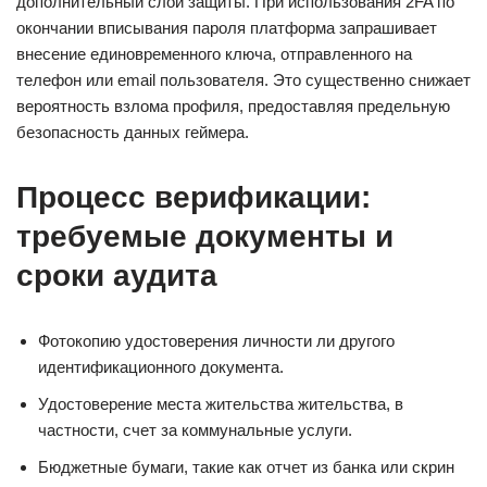
дополнительный слой защиты. При использования 2FA по
окончании вписывания пароля платформа запрашивает
внесение единовременного ключа, отправленного на
телефон или email пользователя. Это существенно снижает
вероятность взлома профиля, предоставляя предельную
безопасность данных геймера.
Процесс верификации:
требуемые документы и
сроки аудита
Фотокопию удостоверения личности ли другого
идентификационного документа.
Удостоверение места жительства жительства, в
частности, счет за коммунальные услуги.
Бюджетные бумаги, такие как отчет из банка или скрин