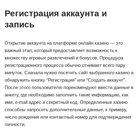
Регистрация аккаунта и
запись
Открытие аккаунта на платформе онлайн казино — это
важный этап, который предоставляет возможность к
множеству игровых развлечений и бонусов. Процедура
регистрационного процесса обычно отнимает всего пару
минуток. Сначала нужно посетить сайт выбранного казино и
обнаружить кнопку “Регистрация” или “Создать аккаунт”.
После этого пользователю порекомендуют ввести данные в
анкету, где необходимо заполнить такие информацию, как
имя, e-mail адрес и секретный код. Определенные казино
способны запросить дополнительные данные, к примеру,
число рождения или контактный номер для подтверждения
личности.