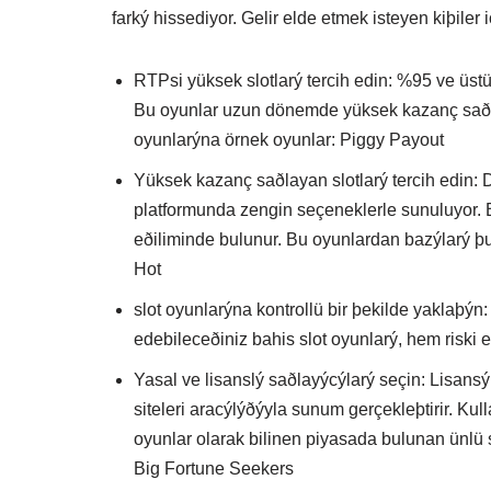
farký hissediyor. Gelir elde etmek isteyen kiþiler
RTPsi yüksek slotlarý tercih edin: %95 ve üs
Bu oyunlar uzun dönemde yüksek kazanç saðl
oyunlarýna örnek oyunlar: Piggy Payout
Yüksek kazanç saðlayan slotlarý tercih edin: D
platformunda zengin seçeneklerle sunuluyor.
eðiliminde bulunur. Bu oyunlardan bazýlarý þu
Hot
slot oyunlarýna kontrollü bir þekilde yaklaþýn
edebileceðiniz bahis slot oyunlarý, hem riski 
Yasal ve lisanslý saðlayýcýlarý seçin: Lisansý
siteleri aracýlýðýyla sunum gerçekleþtirir. Kul
oyunlar olarak bilinen piyasada bulunan ünlü s
Big Fortune Seekers