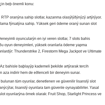
 için beþ önemli konu:
tü RTP oranýna sahip slotlar, kazanma olasýlýðýnýzý artýrýyor.
ama fýrsatýna sahip. Yüksek geri ödeme oraný sunan slot
eneyimli oyuncularýn en iyi veren slotlar, 7 slots bahis
 Bu oyun deneyimleri, yüksek oranlarla ödeme yapma
nlardýr: Thunderstrike 2, Firestorm Mega Jackpot ve Ultimate
: Az bahisle baþlayýp kademeli þekilde artýrarak tercih
en aza indirir hem de eðlenceli bir deneyim sunar.
 bulunan tüm oyunlar, denetlenen ve güvenilir lisanslý slot
lanýcýlar, lisanslý oyunlara tam güvenle oynayabilirler. Yasal
lot oyunlarýna örnek olarak: Fruit Shop, Starlight Princess ve