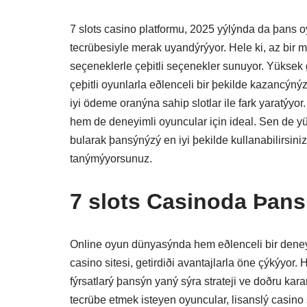
7 slots casino platformu, 2025 yýlýnda da þans o
tecrübesiyle merak uyandýrýyor. Hele ki, az bir mi
seçeneklerle çeþitli seçenekler sunuyor. Yüksek 
çeþitli oyunlarla eðlenceli bir þekilde kazancýnýz
iyi ödeme oranýna sahip slotlar ile fark yaratýy
hem de deneyimli oyuncular için ideal. Sen de yü
bularak þansýnýzý en iyi þekilde kullanabilirsini
tanýmýyorsunuz.
7 slots Casinoda Þans
Online oyun dünyasýnda hem eðlenceli bir dene
casino sitesi, getirdiði avantajlarla öne çýkýyor.
fýrsatlarý þansýn yaný sýra strateji ve doðru karar
tecrübe etmek isteyen oyuncular, lisanslý casino s